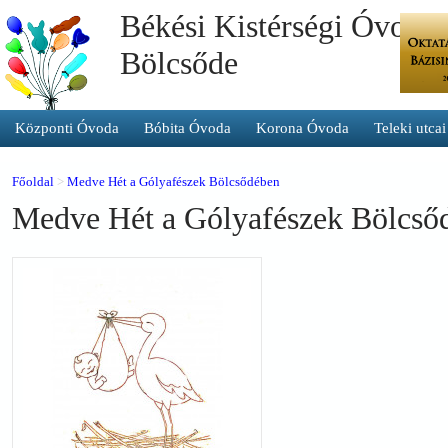
Békési Kistérségi Óvoda 
Bölcsőde
Központi Óvoda
Bóbita Óvoda
Korona Óvoda
Teleki utca
Főoldal
>
Medve Hét a Gólyafészek Bölcsődében
Medve Hét a Gólyafészek Bölcső