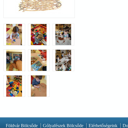
Földvár Bölcsőde
Gólyafészek Bölcsőde
Elérhetőségeink
Do