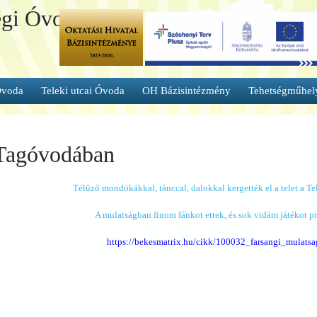
égi Óvoda és
Óvoda
Teleki utcai Óvoda
OH Bázisintézmény
Tehetségműhel
 Tagóvodában
Télűző mondókákkal, tánccal, dalokkal kergették el a telet a Te
A mulatságban finom fánkot ettek, és sok vidám játékot pr
https://bekesmatrix.hu/cikk/100032_farsangi_mulat