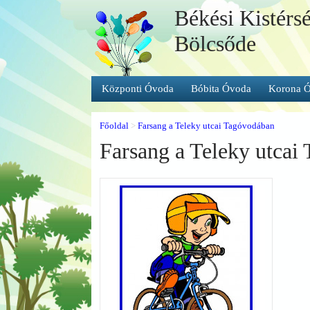
Békési Kistérs
Bölcsőde
Központi Óvoda
Bóbita Óvoda
Korona 
Főoldal
>
Farsang a Teleky utcai Tagóvodában
Farsang a Teleky utcai