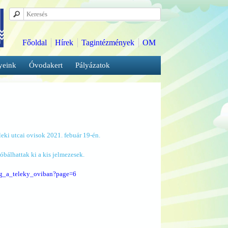
Főoldal
Hírek
Tagintézmények
OM
yeink
Óvodakert
Pályázatok
leki utcai ovisok 2021. febuár 19-én.
óbálhattak ki a kis jelmezesek.
sag_a_teleky_oviban?page=6