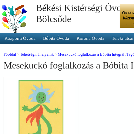
Békési Kistérségi Óvoda 
Bölcsőde
Központi Óvoda
Bóbita Óvoda
Korona Óvoda
Teleki utca
Főoldal
>
Tehetségműhelyeink
>
Mesekuckó foglalkozás a Bóbita Integrált Ta
Mesekuckó foglalkozás a Bóbita 