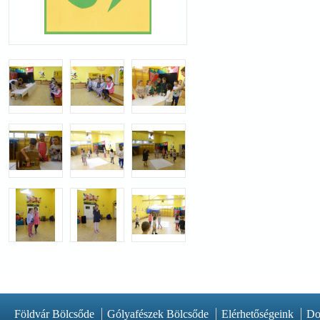
Földvár Bölcsőde
Gólyafészek Bölcsőde
Elérhetőségeink
Do