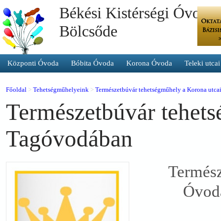
Békési Kistérségi Óvoda 
Bölcsőde
Központi Óvoda
Bóbita Óvoda
Korona Óvoda
Teleki utca
Főoldal
>
Tehetségműhelyeink
>
Természetbúvár tehetségműhely a Korona utc
Természetbúvár tehets
Tagóvodában
Termész
Óvoda