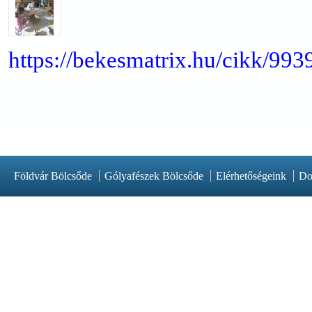
https://bekesmatrix.hu/cikk/9
Földvár Bölcsőde
Gólyafészek Bölcsőde
Elérhetőségeink
Do