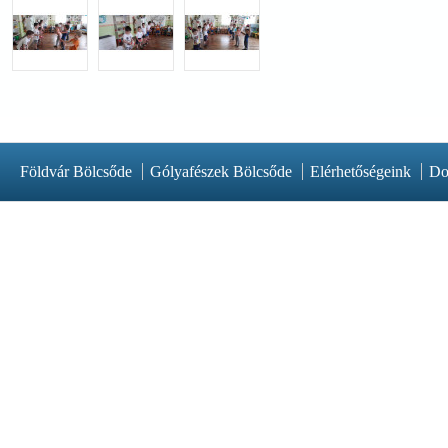
Földvár Bölcsőde
Gólyafészek Bölcsőde
Elérhetőségeink
Do