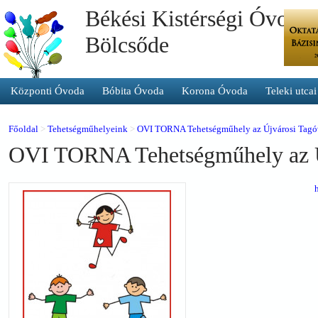
Békési Kistérségi Óvoda 
Bölcsőde
Központi Óvoda
Bóbita Óvoda
Korona Óvoda
Teleki utca
Főoldal
>
Tehetségműhelyeink
>
OVI TORNA Tehetségműhely az Újvárosi Tag
OVI TORNA Tehetségműhely az Ú