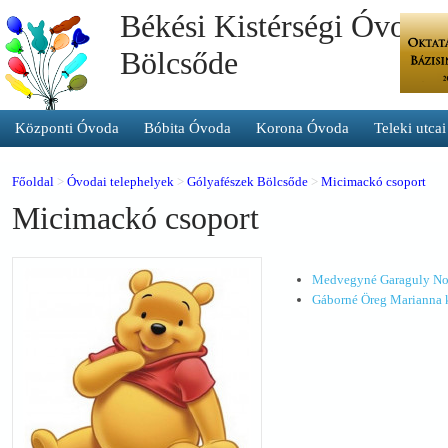
Békési Kistérségi Óvoda 
Bölcsőde
Központi Óvoda
Bóbita Óvoda
Korona Óvoda
Teleki utca
Főoldal
>
Óvodai telephelyek
>
Gólyafészek Bölcsőde
>
Micimackó csoport
Micimackó csoport
Medvegyné Garaguly No
Gáborné Öreg Marianna 