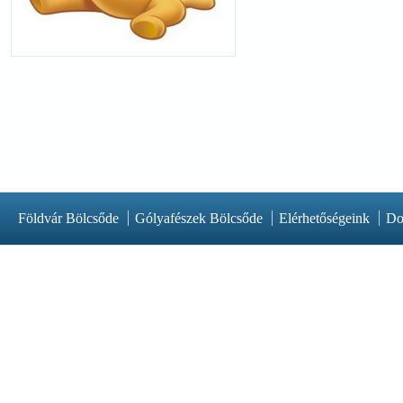
Földvár Bölcsőde
Gólyafészek Bölcsőde
Elérhetőségeink
Do