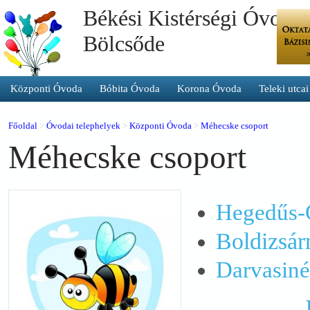
Békési Kistérségi Óvoda 
Bölcsőde
Központi Óvoda
Bóbita Óvoda
Korona Óvoda
Teleki utca
Főoldal
>
Óvodai telephelyek
>
Központi Óvoda
>
Méhecske csoport
Méhecske csoport
Hegedűs-
Boldizsá
Darvasiné