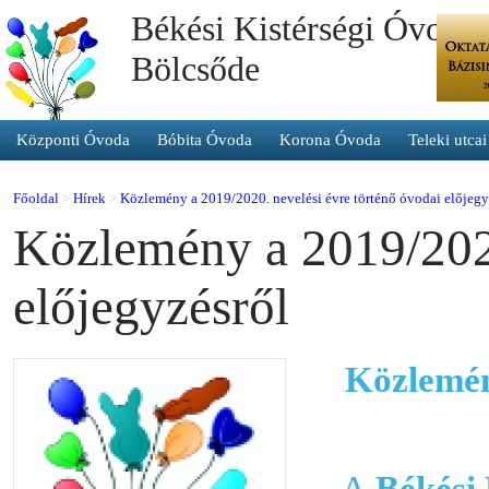
Békési Kistérségi Óvoda 
Bölcsőde
Központi Óvoda
Bóbita Óvoda
Korona Óvoda
Teleki utca
Főoldal
>
Hírek
>
Közlemény a 2019/2020. nevelési évre történő óvodai előjegy
Közlemény a 2019/2020
előjegyzésről
Közlemény
A