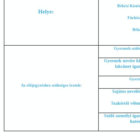
Békési Kisté
Helye:
Fürkés
Béké
Gyermek szüle
Gyermek nevére kiál
lakcímet igaz
Gyerm
Az előjegyzéshez szükséges iratok:
Sajátos nevelé
Szakértői vélem
Szülő személyi iga
hatós