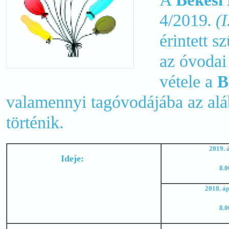
Békési 
4/2019
. (
érintett 
az óvodai
vétele a
B
valamennyi tagóvodájába az alá
történik.
2019. á
Ideje:
8.0
2018. áp
8.0