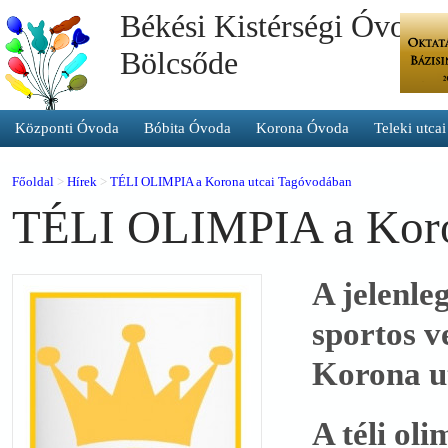
Békési Kistérségi Óvoda 
Bölcsőde
Központi Óvoda
Bóbita Óvoda
Korona Óvoda
Teleki utca
Főoldal
>
Hírek
>
TÉLI OLIMPIA a Korona utcai Tagóvodában
TÉLI OLIMPIA a Koro
A jelenle
sportos v
Korona u
A téli ol