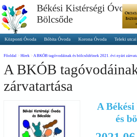
Békési Kistérségi Óvoda 
Bölcsőde
Központi Óvoda
Bóbita Óvoda
Korona Óvoda
Teleki utca
Főoldal
>
Hírek
>
A BKÓB tagóvodáinak és bölcsődéinek 2021. évi nyári zárvata
A BKÓB tagóvodáinak é
zárvatartása
A Békési
és b
2021.06