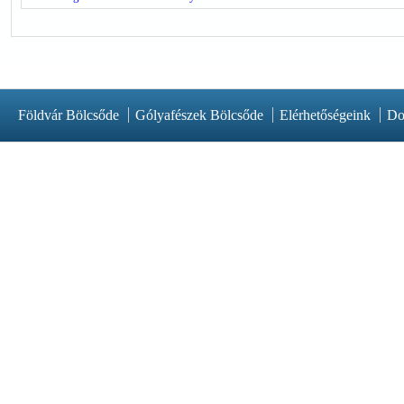
Földvár Bölcsőde
Gólyafészek Bölcsőde
Elérhetőségeink
Do