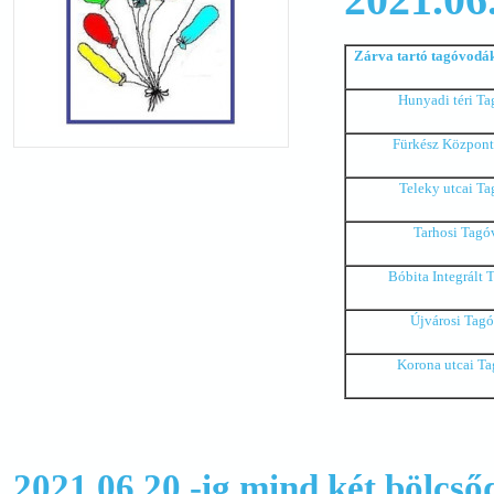
Zárva tartó tagóvodá
Hunyadi téri T
Fürkész Közpon
Teleky utcai T
Tarhosi Tagó
Bóbita Integrált
Újvárosi Tag
Korona utcai T
2021.06.20.-ig mind két bölcsőd