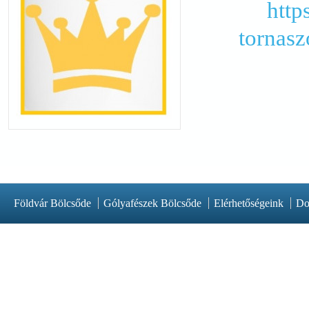
http
tornas
Földvár Bölcsőde
Gólyafészek Bölcsőde
Elérhetőségeink
Do