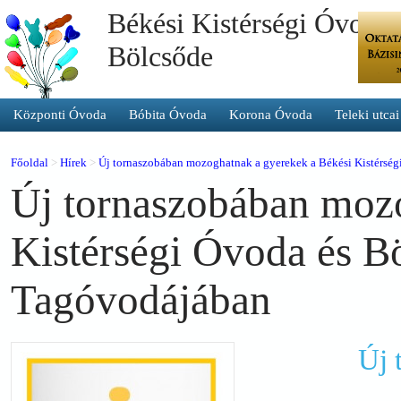
Békési Kistérségi Óvoda 
Bölcsőde
Központi Óvoda
Bóbita Óvoda
Korona Óvoda
Teleki utca
Főoldal
>
Hírek
>
Új tornaszobában mozoghatnak a gyerekek a Békési Kistérsé
Új tornaszobában mozo
Kistérségi Óvoda és B
Tagóvodájában
Új 