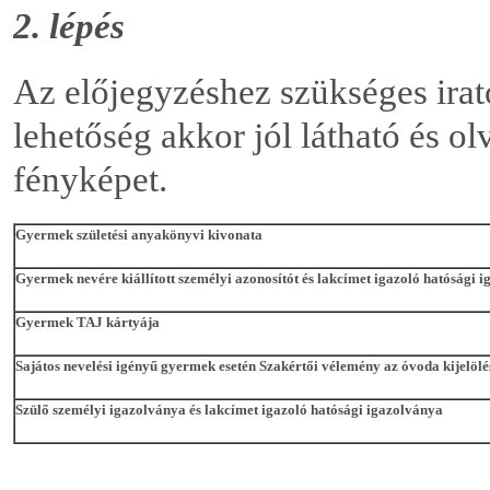
2. lépés
Az előjegyzéshez szükséges irato
lehetőség akkor jól látható és o
fényképet.
Gyermek születési anyakönyvi kivonata
Gyermek nevére kiállított személyi azonosítót és lakcímet igazoló hatósági 
Gyermek TAJ kártyája
Sajátos nevelési igény
ű
gyermek eset
é
n Szak
é
rt
ő
i v
é
lem
é
ny az
ó
voda kijel
ö
l
é
Szül
ő
szem
é
lyi igazolv
á
nya és lakcímet igazoló hatósági igazolványa