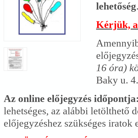
lehet
ő
s
é
g
Kérjük, ak
Amennyibe
előjegyzés
16 óra) kö
Baky u. 4.
Az online el
ő
jegyz
é
s id
ő
pontja:
lehetséges, az alábbi letölthető
előjegyzéshez szükséges iratok 