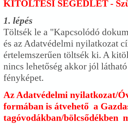
KITÖLTÉSI SEGÉDLET - Szü
1. lépés
Töltsék le a "Kapcsolódó dokum
és az Adatvédelmi nyilatkozat 
értelemszerűen töltsék ki. A kit
nincs lehetőség akkor jól láthat
fényképet.
Az Adatvédelmi nyilatkozat/Óv
formában is átvehető a Gazdasá
tagóvodákban/bölcsődékben mi