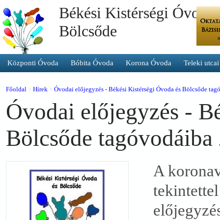
Békési Kistérségi Óvoda 
Bölcsőde
Központi Óvoda
Bóbita Óvoda
Korona Óvoda
Teleki utca
Főoldal
>
Hírek
>
Óvodai előjegyzés - Békési Kistérségi Óvoda és Bölcsőde ta
Óvodai előjegyzés - B
Bölcsőde tagóvodáiba
A koronaví
tekintette
előjegyzé