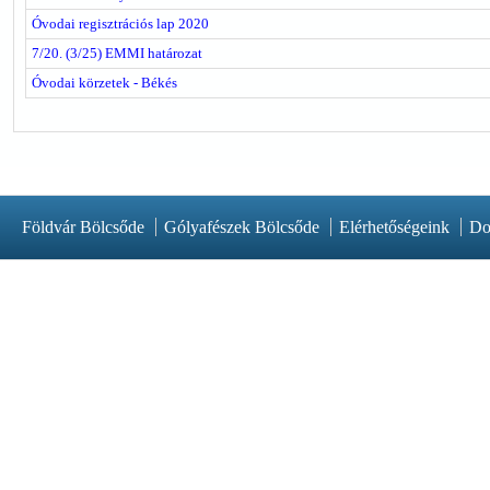
Óvodai regisztrációs lap 2020
7/20. (3/25) EMMI határozat
Óvodai körzetek - Békés
Földvár Bölcsőde
Gólyafészek Bölcsőde
Elérhetőségeink
Do