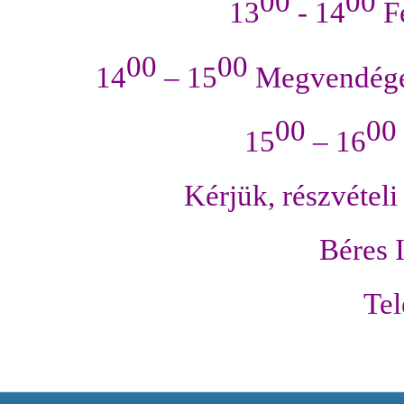
00
00
13
- 14
Fe
00
00
14
– 15
Megvendégelé
00
00
15
– 16
Kérjük, részvételi
Béres 
Tel