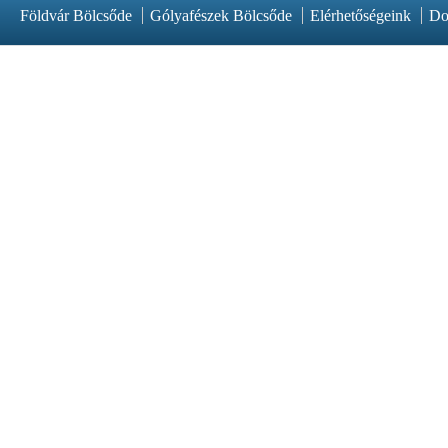
Földvár Bölcsőde
Gólyafészek Bölcsőde
Elérhetőségeink
Do