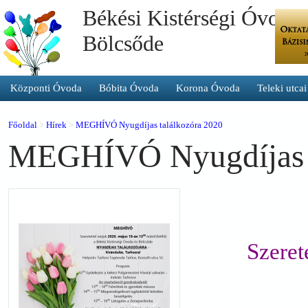
Békési Kistérségi Óvoda 
Bölcsőde
Központi Óvoda
Bóbita Óvoda
Korona Óvoda
Teleki utca
Főoldal
>
Hírek
>
MEGHÍVÓ Nyugdíjas találkozóra 2020
MEGHÍVÓ Nyugdíjas t
Szeret