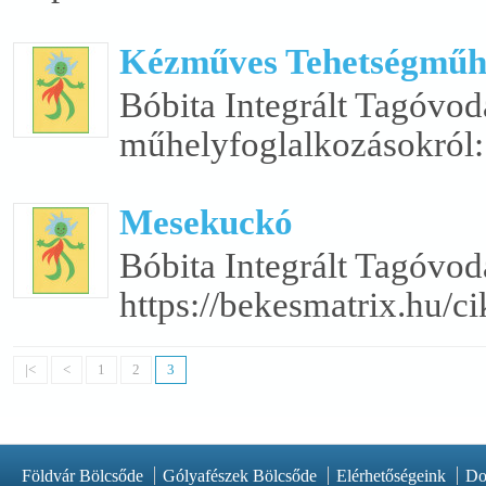
Kézműves Tehetségműh
Bóbita Integrált Tagóv
műhelyfoglalkozásokról: 
Mesekuckó
Bóbita Integrált Tagóvo
https://bekesmatrix.hu/ci
|<
<
1
2
3
Földvár Bölcsőde
Gólyafészek Bölcsőde
Elérhetőségeink
Do