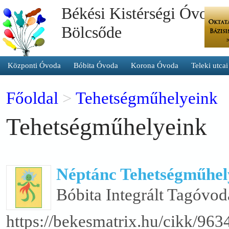
Békési Kistérségi Óvoda 
Bölcsőde
Központi Óvoda
Bóbita Óvoda
Korona Óvoda
Teleki utca
Főoldal
>
Tehetségműhelyeink
Tehetségműhelyeink
Néptánc Tehetségműhel
Bóbita Integrált Tagóvod
https://bekesmatrix.hu/cikk/96