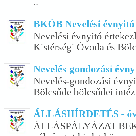
..
BKÓB Nevelési évnyitó 
Nevelési évnyitó értekez
Kistérségi Óvoda és Bölc
Nevelés-gondozási évnyi
Nevelés-gondozási évnyit
Bölcsőde bölcsődei inté
ÁLLÁSHÍRDETÉS - óv
ÁLLÁSPÁLYÁZAT BÉK