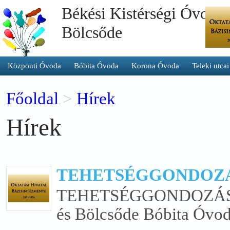
Békési Kistérségi Óvoda 
Bölcsőde
Központi Óvoda
Bóbita Óvoda
Korona Óvoda
Teleki utca
Főoldal
>
Hírek
Hírek
TEHETSÉGGONDOZÁ
TEHETSÉGGONDOZÁS SZ
és Bölcsőde Bóbita Óvodá