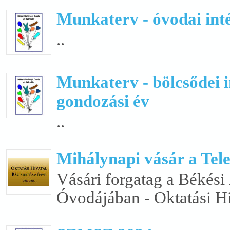
Munkaterv - óvodai int
..
Munkaterv - bölcsődei i
gondozási év
..
Mihálynapi vásár a Tel
Vásári forgatag a Békési
Óvodájában - Oktatási Hi