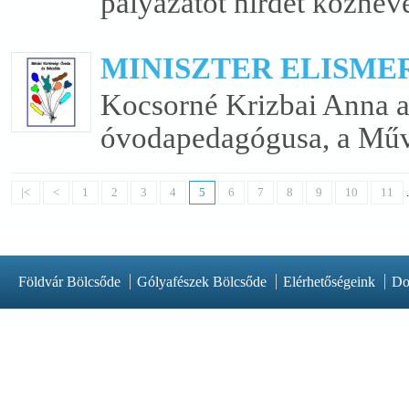
pályázatot hirdet köznevel
MINISZTER ELISME
Kocsorné Krizbai Anna a
óvodapedagógusa, a Műv
|<
<
1
2
3
4
5
6
7
8
9
10
11
.
Földvár Bölcsőde
Gólyafészek Bölcsőde
Elérhetőségeink
Do