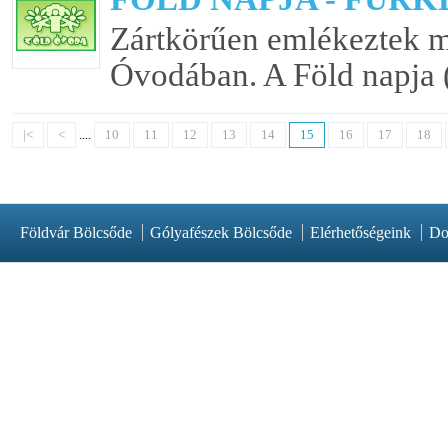
Zártkörűen emlékeztek
Óvodában. A Föld napja (á
|<
<
....
10
11
12
13
14
15
16
17
18
Földvár Bölcsőde
Gólyafészek Bölcsőde
Elérhetőségeink
Do