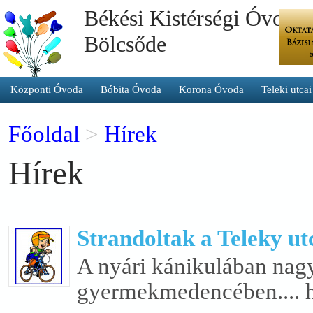
Békési Kistérségi Óvoda 
Bölcsőde
Központi Óvoda
Bóbita Óvoda
Korona Óvoda
Teleki utca
Főoldal
>
Hírek
Hírek
Strandoltak a Teleky ut
A nyári kánikulában nagy
gyermekmedencében.... ht