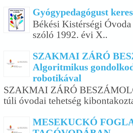
Gyógypedagógust kere
Békési Kistérségi Óvoda
szóló 1992. évi X..
SZAKMAI ZÁRÓ BESZÁ
Algoritmikus gondolkodás
robotikával
SZAKMAI ZÁRÓ BESZÁMOLÓ NT
túli óvodai tehetség kibontakozta
MESEKUCKÓ FOGLA