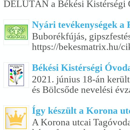
DÉLUTÁN a Békési Kistérségi Ó
Nyári tevékenységek a
Buborékfújás, gipszfest
https://bekesmatrix.hu/c
Békési Kistérségi Óv
2021. június 18-án kerül
és Bölcsőde nevelési évzá
Így készült a Korona ut
A Korona utcai Tagóvoda 