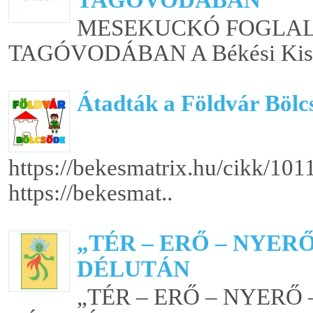
TAGÓVODÁBAN
MESEKUCKÓ FOGLAL
TAGÓVODÁBAN A Békési Kistér
Átadták a Földvár Bölc
https://bekesmatrix.hu/cikk/10
https://bekesmat..
„TÉR – ERŐ – NYER
DÉLUTÁN
„TÉR – ERŐ – NYERŐ