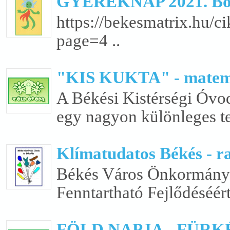
GYEREKNAP 2021. Bóbi
https://bekesmatrix.hu
page=4 ..
"KIS KUKTA" - matemat
A Békési Kistérségi Óvo
egy nagyon különleges t
Klímatudatos Békés - r
Békés Város Önkormányz
Fenntartható Fejlődéséért
FÖLD NAPJA - FÜR