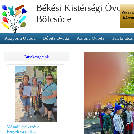
Békési Kistérségi Óvoda 
Bölcsőde
Központi Óvoda
Bóbita Óvoda
Korona Óvoda
Teleki utca
Büszkeségeink
Második helyezés a
Fények vakodja... -