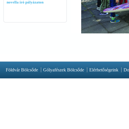
novella író pályázaton
Földvár Bölcsőde
Gólyafészek Bölcsőde
Elérhetőségeink
Do