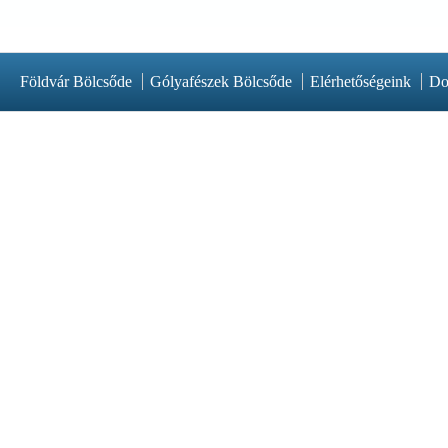
Földvár Bölcsőde
Gólyafészek Bölcsőde
Elérhetőségeink
Do