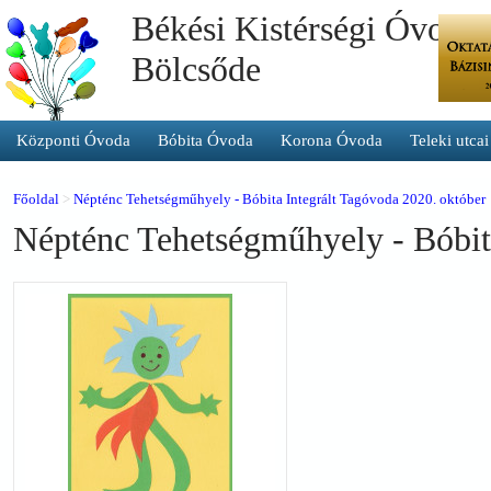
Békési Kistérségi Óvoda 
Bölcsőde
Központi Óvoda
Bóbita Óvoda
Korona Óvoda
Teleki utca
Főoldal
>
Népténc Tehetségműhyely - Bóbita Integrált Tagóvoda 2020. október
Népténc Tehetségműhyely - Bóbit