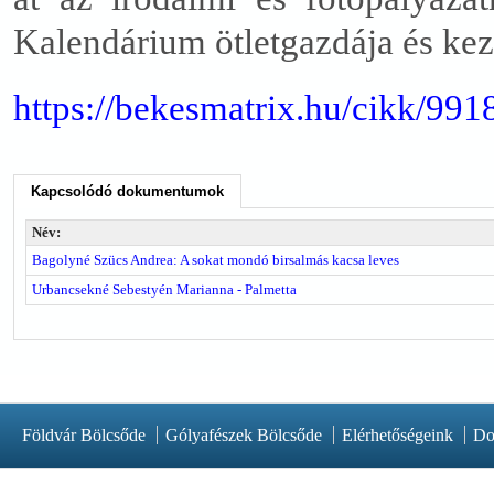
Kalendárium ötletgazdája és kezd
https://bekesmatrix.hu/cikk/99
Kapcsolódó dokumentumok
Név:
Bagolyné Szücs Andrea: A sokat mondó birsalmás kacsa leves
Urbancsekné Sebestyén Marianna - Palmetta
Földvár Bölcsőde
Gólyafészek Bölcsőde
Elérhetőségeink
Do