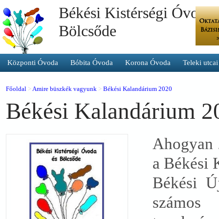
Békési Kistérségi Óvoda 
Bölcsőde
Központi Óvoda
Bóbita Óvoda
Korona Óvoda
Teleki utca
Főoldal
>
Amire büszkék vagyunk
>
Békési Kalandárium 2020
Békési Kalandárium 2
Ahogyan 2
a Békési 
Békési Ú
számos é