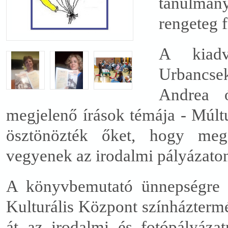
tanulmán
rengeteg f
A kiadv
Urbancse
Andrea ó
megjelenő írások témája - Múltu
ösztönözték őket, hogy mego
vegyenek az irodalmi pályázato
A könyvbemutató ünnepségre 
Kulturális Központ színházterméb
át az irodalmi és fotópályáza