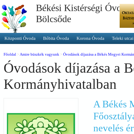
Békési Kistérségi Óvoda 
Bölcsőde
Központi Óvoda
Bóbita Óvoda
Korona Óvoda
Teleki utca
Főoldal
>
Amire büszkék vagyunk
>
Óvodások díjazása a Békés Megyei Kormán
Óvodások díjazása a 
Kormányhivatalban
A Békés 
Főosztály
nevelés é