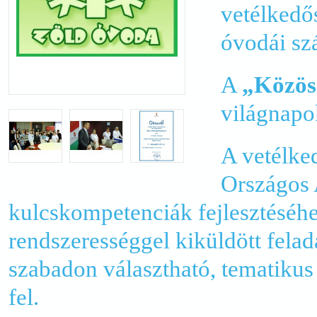
vetélkedős
óvodái sz
A
„Közös 
világnapo
A vetélke
Országos 
kulcskompetenciák fejlesztéséhez
rendszerességgel kiküldött felad
szabadon választható, tematiku
fel.