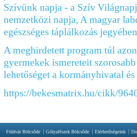
Szívünk napja - a Szív Világnap
nemzetközi napja, A magyar lab
egészséges táplálkozás jegyében
A meghirdetett program túl azon
gyermekek ismereteit szorosabb 
lehetőséget a kormányhivatal és
https://bekesmatrix.hu/cikk/9
Földvár Bölcsőde
Gólyafészek Bölcsőde
Elérhetőségeink
Do