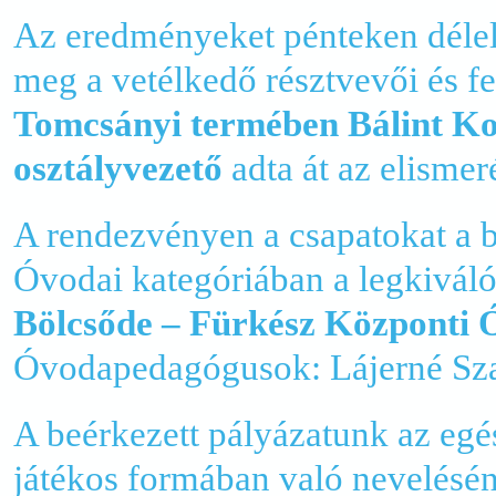
Az eredményeket pénteken délelő
meg a vetélkedő résztvevői és f
Tomcsányi termében Bálint Kor
osztályvezető
adta át az elismer
A rendezvényen a csapatokat a b
Óvodai kategóriában a legkivá
Bölcsőde – Fürkész Központi 
Óvodapedagógusok: Lájerné Sza
A beérkezett pályázatunk az egé
játékos formában való nevelésé