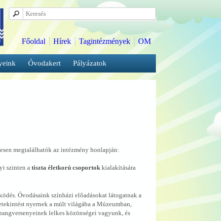
Főoldal
Hírek
Tagintézmények
OM
yeink
Óvodakert
Pályázatok
esen megtalálhatók az intézmény honlapján:
yi szinten a
tiszta életkorú csoportok
kialakítására
ödés. Óvodásaink színházi előadásokat látogatnak a
tekintést nyernek a múlt világába a Múzeumban,
 hangversenyeinek lelkes közönségei vagyunk, és