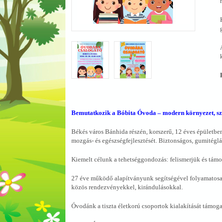
Bemutatkozik a Bóbita Óvoda – modern környezet, sze
Békés város Bánhida részén, korszerű, 12 éves épületben
mozgás- és egészségfejlesztését. Biztonságos, gumitégláv
Kiemelt célunk a tehetséggondozás: felismerjük és tám
27 éve működő alapítványunk segítségével folyamatosan
közös rendezvényekkel, kirándulásokkal.
Óvodánk a tiszta életkorú csoportok kialakítását támoga