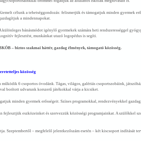
nagycsoportosainkkal örömmel fogadjuk az általános iskolák meghívásait is.
Kiemelt célunk a tehetséggondozás: felismerjük és támogatjuk minden gyermek erő
gazdagítjuk a mindennapokat.
A különleges bánásmódot igénylő gyermekek számára heti rendszerességgel gyógyp
kognitív fejlesztést, munkánkat utazó logopédus is segíti.
BKÓB – biztos szakmai háttér, gazdag élmények, támogató közösség.
retetteljes közösség
 működik 6 csoportos óvodánk. Tágas, világos, galériás csoportszobáink, játszóház
al borított udvarunk korszerű játékokkal várja a kicsiket.
ogatjuk minden gyermek erősségeit. Színes programokkal, rendezvényekkel gazdag
 fejlesztjük eszközeinket és szervezzük közösségi programjainkat. A szülőkkel s
tja. Szeptembertől – megfelelő jelentkezőszám esetén – két kiscsoport indítását te