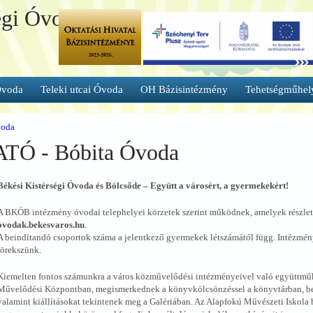
égi Óvoda és
Óvoda
Teleki utcai Óvoda
OH Bázisintézmény
Tehetségműhel
oda
 - Bóbita Óvoda
Békési Kistérségi Óvoda és Bölcsőde – Együtt a városért, a gyermekekért!
A BKÓB intézmény óvodai telephelyei körzetek szerint működnek, amelyek részlet
ovodak.bekesvaros.hu
.
A beindítandó csoportok száma a jelentkező gyermekek létszámától függ. Intézmén
törekszünk.
Kiemelten fontos számunkra a város közművelődési intézményeivel való együttműk
Művelődési Központban, megismerkednek a könyvkölcsönzéssel a könyvtárban, be
valamint kiállításokat tekintenek meg a Galériában. Az Alapfokú Művészeti Iskola