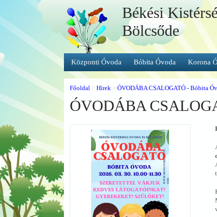
Békési Kistérs
Bölcsőde
Központi Óvoda
Bóbita Óvoda
Korona 
Főoldal
>
Hírek
>
ÓVODÁBA CSALOGATÓ - Bóbita Óv
ÓVODÁBA CSALOGATÓ