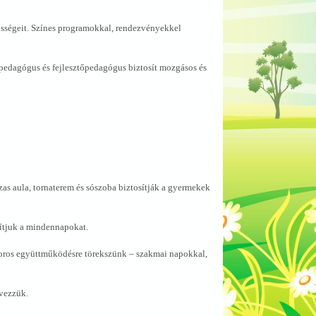
sségeit. Színes programokkal, rendezvényekkel
edagógus és fejlesztőpedagógus biztosít mozgásos és
as aula, tornaterem és sószoba biztosítják a gyermekek
ítjuk a mindennapokat.
zoros együttműködésre törekszünk – szakmai napokkal,
rvezzük.