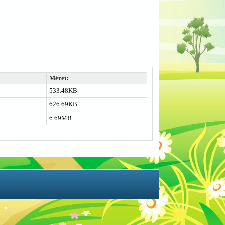
Méret:
533.48KB
626.69KB
6.69MB