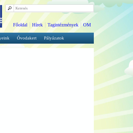
Főoldal
Hírek
Tagintézmények
OM
yeink
Óvodakert
Pályázatok