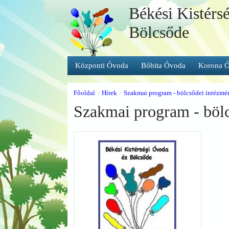
Békési Kistérs
Bölcsőde
Központi Óvoda
Bóbita Óvoda
Korona 
Főoldal
>
Hírek
>
Szakmai program - bölcsődei intézm
Szakmai program - böl