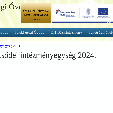
égi Óvoda és
Óvoda
Teleki utcai Óvoda
OH Bázisintézmény
Tehetségműhel
ényegység 2024.
csődei intézményegység 2024.