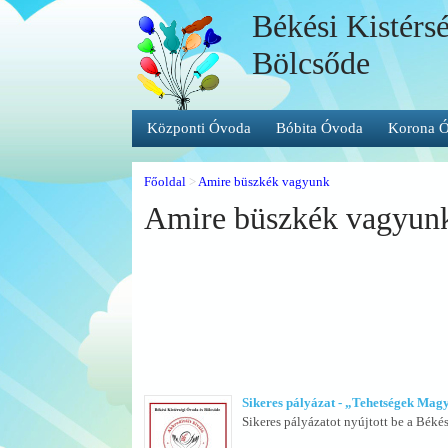
Békési Kistérs
Bölcsőde
Központi Óvoda
Bóbita Óvoda
Korona 
Főoldal
>
Amire büszkék vagyunk
Amire büszkék vagyun
Sikeres pályázat - „Tehetségek Ma
Sikeres pályázatot nyújtott be a Béké