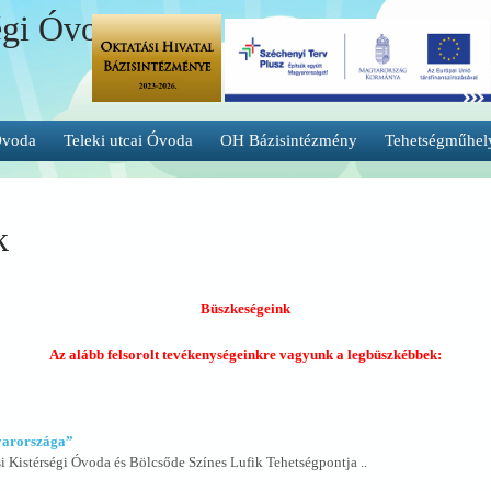
égi Óvoda és
Óvoda
Teleki utcai Óvoda
OH Bázisintézmény
Tehetségműhel
k
Büszkeségeink
Az alább felsorolt tevékenységeinkre vagyunk a legbüszkébbek:
gyarországa”
si Kistérségi Óvoda és Bölcsőde Színes Lufik Tehetségpontja ..