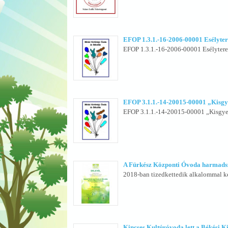
EFOP 1.3.1.-16-2006-00001 Esélyte
EFOP 1.3.1.-16-2006-00001 Esélyterem
EFOP 3.1.1.-14-20015-00001 „Kisgy
EFOP 3.1.1.-14-20015-00001 „Kisgyerm
A Fürkész Központi Óvoda harmads
2018-ban tizedkettedik alkalommal ke
Kincses Kultúróvoda lett a Békési K