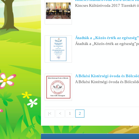
Kincses Kúltúróvoda 2017 Tizenkét óv
Átadták a „Közös érték az egészség
Átadták a „Közös érték az egészség”
A Békési Kistérségi óvoda és Bölcsőd
A Békési Kistérségi óvoda és Bölcsőde
|<
<
1
2