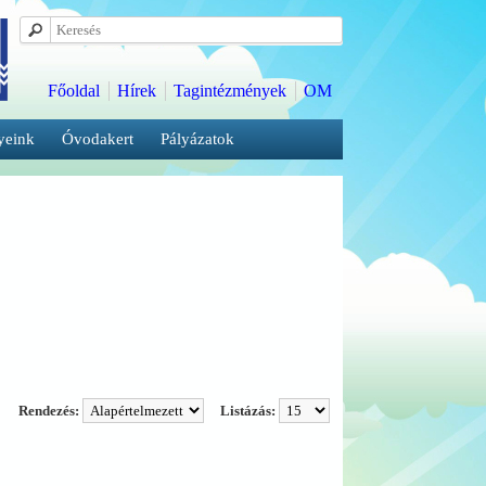
Főoldal
Hírek
Tagintézmények
OM
yeink
Óvodakert
Pályázatok
Rendezés:
Listázás: