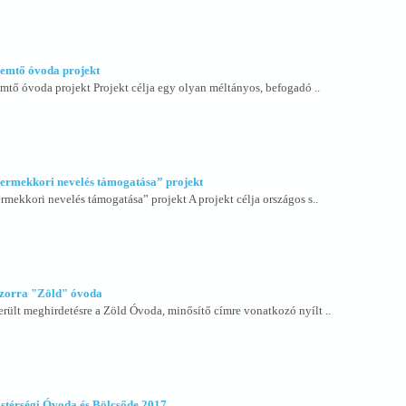
remtő óvoda projekt
tő óvoda projekt Projekt célja egy olyan méltányos, befogadó ..
ermekkori nevelés támogatása” projekt
ekkori nevelés támogatása” projekt A projekt célja országos s..
zorra "Zöld" óvoda
rült meghirdetésre a Zöld Óvoda, minősítő címre vonatkozó nyílt ..
istérségi Óvoda és Bölcsőde 2017.