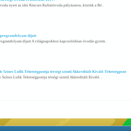
oda nyert az idei Kincses Kultúróvoda pályázaton, köztük a Bé..
”programfolyam díjait
programfolyam díjait A világnapokhoz kapcsolódóan óvodás gyerm..
e Színes Lufik Tehetségpontja térségi szintű Akkreditált Kiváló Tehetségpont
 Színes Lufik Tehetségpontja térségi szintű Akkreditált Kiváló ..